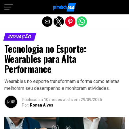
Sair da versão mobile
INOVAÇÃO
Tecnologia no Esporte:
Wearables para Alta
Performance
Wearables no esporte transformam a forma como atletas
melhoram seu desempenho e monitoram atividades.
Publicado a
10 meses atrás
em
29/09/2025
Por:
Ronan Alves