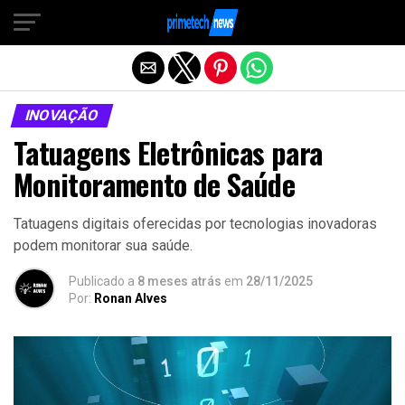
Sair da versão mobile
INOVAÇÃO
Tatuagens Eletrônicas para
Monitoramento de Saúde
Tatuagens digitais oferecidas por tecnologias inovadoras
podem monitorar sua saúde.
Publicado a
8 meses atrás
em
28/11/2025
Por:
Ronan Alves