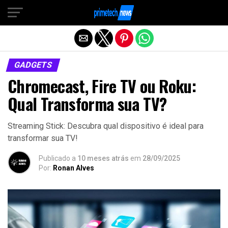
Sair da versão mobile
GADGETS
Chromecast, Fire TV ou Roku:
Qual Transforma sua TV?
Streaming Stick: Descubra qual dispositivo é ideal para
transformar sua TV!
Publicado a
10 meses atrás
em
28/09/2025
Por:
Ronan Alves