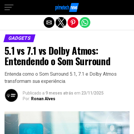
Sair da versão mobile
GADGETS
5.1 vs 7.1 vs Dolby Atmos:
Entendendo o Som Surround
Entenda como o Som Surround 5.1, 7.1 e Dolby Atmos
transformam sua experiência.
Publicado a
9 meses atrás
em
23/11/2025
Por:
Ronan Alves