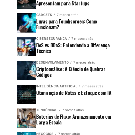
Apresentam para Startups
GADGETS
7 meses atrás
Luvas para Touchscreen: Como
Funcionam?
CIBERSEGURANÇA
7 meses atrás
DoS vs DDoS: Entendendo a Diferença
Técnica
DESENVOLVIMENTO
7 meses atrás
Criptoanálise: A Ciência de Quebrar
Códigos
INTELIGÊNCIA ARTIFICIAL
7 meses atrás
Otimização de Rotas e Estoque com IA
TENDÊNCIAS
7 meses atrás
Baterias de Fluxo: Armazenamento em
Larga Escala
NEGÓCIOS
7 meses atrás