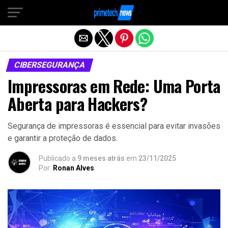
Sair da versão mobile
CIBERSEGURANÇA
Impressoras em Rede: Uma Porta
Aberta para Hackers?
Segurança de impressoras é essencial para evitar invasões
e garantir a proteção de dados.
Publicado a
9 meses atrás
em
23/11/2025
Por:
Ronan Alves