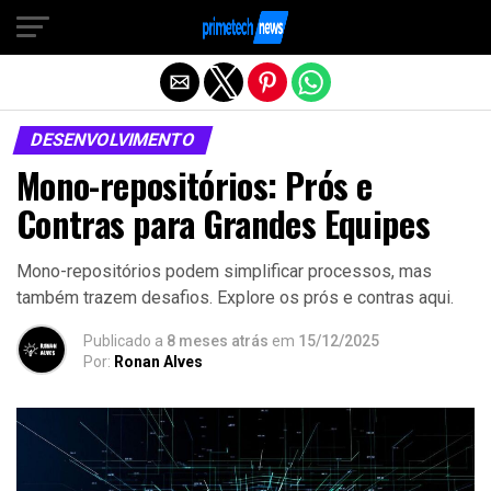
Sair da versão mobile
DESENVOLVIMENTO
Mono-repositórios: Prós e
Contras para Grandes Equipes
Mono-repositórios podem simplificar processos, mas
também trazem desafios. Explore os prós e contras aqui.
Publicado a
8 meses atrás
em
15/12/2025
Por:
Ronan Alves