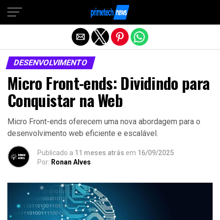
Sair da versão mobile
DESENVOLVIMENTO
Micro Front-ends: Dividindo para
Conquistar na Web
Micro Front-ends oferecem uma nova abordagem para o
desenvolvimento web eficiente e escalável.
Publicado a
11 meses atrás
em
16/09/2025
Por:
Ronan Alves