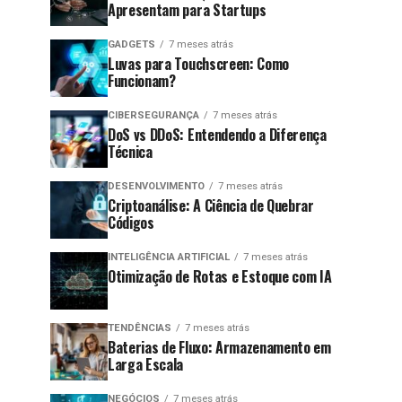
Apresentam para Startups
GADGETS
7 meses atrás
Luvas para Touchscreen: Como
Funcionam?
CIBERSEGURANÇA
7 meses atrás
DoS vs DDoS: Entendendo a Diferença
Técnica
DESENVOLVIMENTO
7 meses atrás
Criptoanálise: A Ciência de Quebrar
Códigos
INTELIGÊNCIA ARTIFICIAL
7 meses atrás
Otimização de Rotas e Estoque com IA
TENDÊNCIAS
7 meses atrás
Baterias de Fluxo: Armazenamento em
Larga Escala
NEGÓCIOS
7 meses atrás