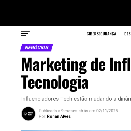
CIBERSEGURANÇA
DES
NEGÓCIOS
Marketing de Inf
Tecnologia
Influenciadores Tech estão mudando a dinâmi
Publicado a
9 meses atrás
em
02/11/2025
Por:
Ronan Alves