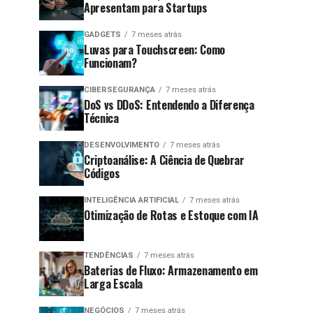
Apresentam para Startups
GADGETS
7 meses atrás
Luvas para Touchscreen: Como
Funcionam?
CIBERSEGURANÇA
7 meses atrás
DoS vs DDoS: Entendendo a Diferença
Técnica
DESENVOLVIMENTO
7 meses atrás
Criptoanálise: A Ciência de Quebrar
Códigos
INTELIGÊNCIA ARTIFICIAL
7 meses atrás
Otimização de Rotas e Estoque com IA
TENDÊNCIAS
7 meses atrás
Baterias de Fluxo: Armazenamento em
Larga Escala
NEGÓCIOS
7 meses atrás