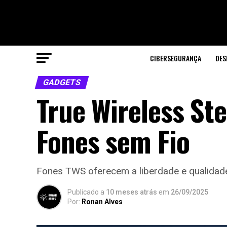
CIBERSEGURANÇA
DES
GADGETS
True Wireless St
Fones sem Fio
Fones TWS oferecem a liberdade e qualidad
Publicado a
10 meses atrás
em
26/09/2025
Por:
Ronan Alves