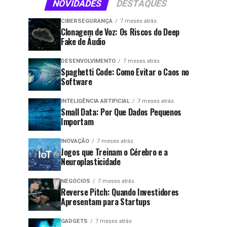
NOVIDADES
DESTAQUES
CIBERSEGURANÇA
7 meses atrás
Clonagem de Voz: Os Riscos do Deep
Fake de Áudio
DESENVOLVIMENTO
7 meses atrás
Spaghetti Code: Como Evitar o Caos no
Software
INTELIGÊNCIA ARTIFICIAL
7 meses atrás
Small Data: Por Que Dados Pequenos
Importam
INOVAÇÃO
7 meses atrás
Jogos que Treinam o Cérebro e a
Neuroplasticidade
NEGÓCIOS
7 meses atrás
Reverse Pitch: Quando Investidores
Apresentam para Startups
GADGETS
7 meses atrás