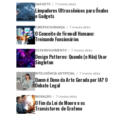
GADGETS
7 meses atrás
Limpadores Ultrassônicos para Óculos
e Gadgets
CIBERSEGURANÇA
7 meses atrás
O Conceito de Firewall Humano:
Treinando Funcionários
DESENVOLVIMENTO
7 meses atrás
Design Patterns: Quando (e Não) Usar
Singleton
INTELIGÊNCIA ARTIFICIAL
7 meses atrás
Quem é Dono da Arte Gerada por IA? O
Debate Legal
INOVAÇÃO
7 meses atrás
O Fim da Lei de Moore e os
Transistores de Grafeno