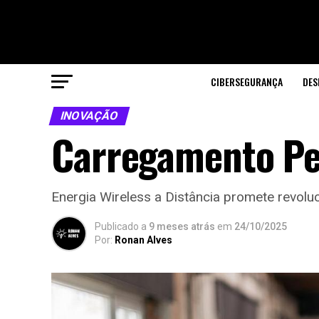
CIBERSEGURANÇA
DES
INOVAÇÃO
Carregamento Pel
Energia Wireless a Distância promete revoluc
Publicado a
9 meses atrás
em
24/10/2025
Por:
Ronan Alves