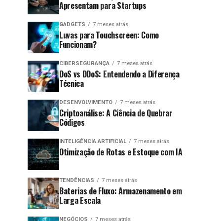
Apresentam para Startups
GADGETS
7 meses atrás
Luvas para Touchscreen: Como
Funcionam?
CIBERSEGURANÇA
7 meses atrás
DoS vs DDoS: Entendendo a Diferença
Técnica
DESENVOLVIMENTO
7 meses atrás
Criptoanálise: A Ciência de Quebrar
Códigos
INTELIGÊNCIA ARTIFICIAL
7 meses atrás
Otimização de Rotas e Estoque com IA
TENDÊNCIAS
7 meses atrás
Baterias de Fluxo: Armazenamento em
Larga Escala
NEGÓCIOS
7 meses atrás