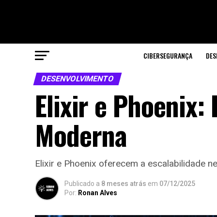
CIBERSEGURANÇA
DES
DESENVOLVIMENTO
Elixir e Phoenix:
Moderna
Elixir e Phoenix oferecem a escalabilidade 
Publicado a
8 meses atrás
em
07/12/2025
Por:
Ronan Alves