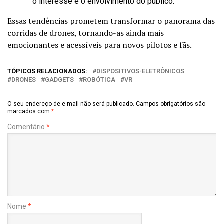
o interesse e o envolvimento do público.
Essas tendências prometem transformar o panorama das
corridas de drones, tornando-as ainda mais
emocionantes e acessíveis para novos pilotos e fãs.
TÓPICOS RELACIONADOS:
DISPOSITIVOS-ELETRÔNICOS
DRONES
GADGETS
ROBÓTICA
VR
O seu endereço de e-mail não será publicado.
Campos obrigatórios são
marcados com
*
Comentário
*
Nome
*