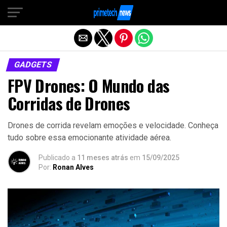
Sair da versão mobile
GADGETS
FPV Drones: O Mundo das
Corridas de Drones
Drones de corrida revelam emoções e velocidade. Conheça
tudo sobre essa emocionante atividade aérea.
Publicado a
11 meses atrás
em
15/09/2025
Por:
Ronan Alves