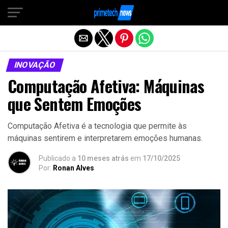
Sair da versão mobile
INOVAÇÃO
Computação Afetiva: Máquinas
que Sentem Emoções
Computação Afetiva é a tecnologia que permite às
máquinas sentirem e interpretarem emoções humanas.
Publicado a
10 meses atrás
em
17/10/2025
Por:
Ronan Alves