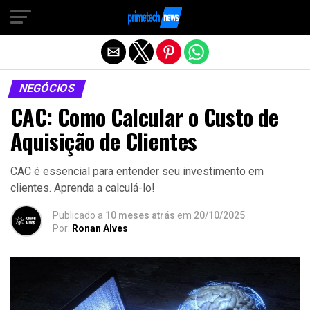
Sair da versão mobile
NEGÓCIOS
CAC: Como Calcular o Custo de
Aquisição de Clientes
CAC é essencial para entender seu investimento em
clientes. Aprenda a calculá-lo!
Publicado a
10 meses atrás
em
20/10/2025
Por:
Ronan Alves