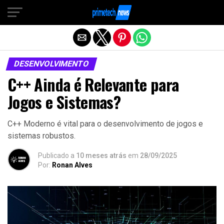
Sair da versão mobile
DESENVOLVIMENTO
C++ Ainda é Relevante para
Jogos e Sistemas?
C++ Moderno é vital para o desenvolvimento de jogos e
sistemas robustos.
Publicado a
10 meses atrás
em
28/09/2025
Por:
Ronan Alves