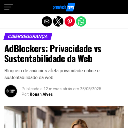
Sair da versão mobile
CIBERSEGURANÇA
AdBlockers: Privacidade vs
Sustentabilidade da Web
Bloqueio de anúncios afeta privacidade online e
sustentabilidade da web.
Publicado a
12 meses atrás
em
25/08/2025
Por:
Ronan Alves