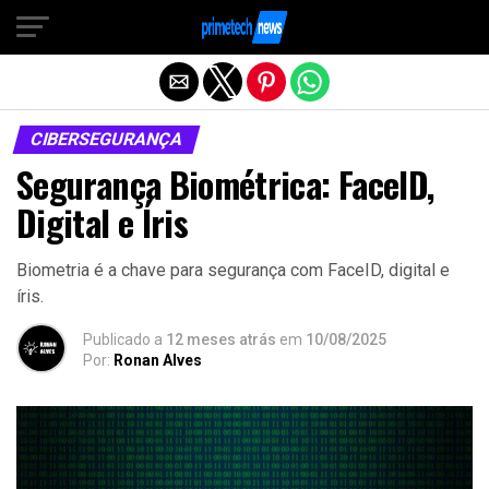
Sair da versão mobile
CIBERSEGURANÇA
Segurança Biométrica: FaceID,
Digital e Íris
Biometria é a chave para segurança com FaceID, digital e
íris.
Publicado a
12 meses atrás
em
10/08/2025
Por:
Ronan Alves